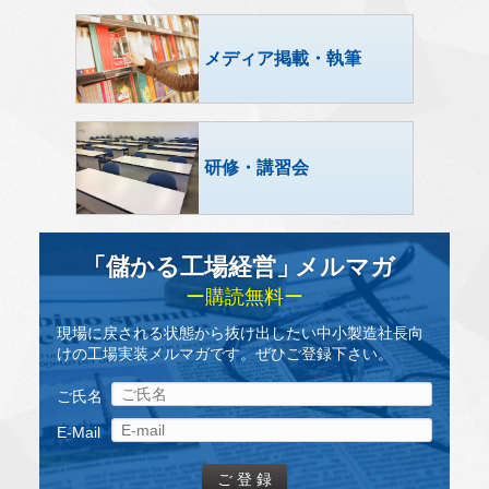
メディア掲載・執筆
研修・講習会
「儲かる工場経営
」
メルマガ
ー購読無料ー
現場に戻される状態から抜け出したい中小製造社長向
けの工場実装メルマガです。ぜひご登録下さい。
ご氏名
E-Mail