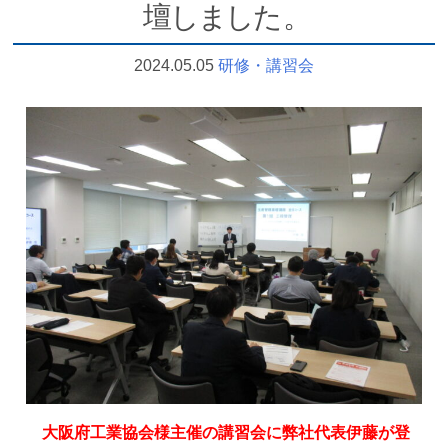
壇
し
ま
し
た
。
2024.05.05
研修・講習会
大阪府工業協会様主催の講習会に弊社代表伊藤が登