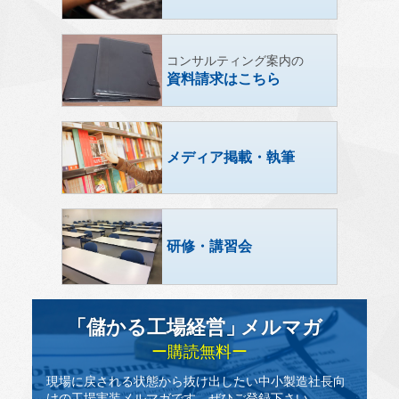
コンサルティング案内の
資料請求はこちら
メディア掲載・執筆
研修・講習会
「儲かる工場経営
」
メルマガ
ー購読無料ー
現場に戻される状態から抜け出したい中小製造社長向
けの工場実装メルマガです。ぜひご登録下さい。