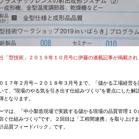
社「型技術」２０１９年１０月号に伊藤の連載記事が掲載され
０１７年２月号～２０１８年３月号まで、「儲かる工場経営を
いて、”現場のやる気を引き出す仕組みづくり”を要点にした解
弾となります。
ーマは、「中小製造現場で実践する儲かる現場の品質管理１０
防ぐ仕組みづくり”です。
２回目は「工程間連携」を取り上げ
計品質フィードバック」です。