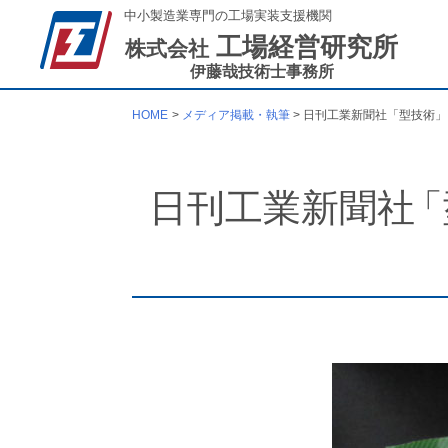
中小製造業専門の工場実装支援機関
工場経営研究所
株式会社
伊藤哉技術士事務所
HOME
メディア掲載・執筆
日刊工業新聞
社
「