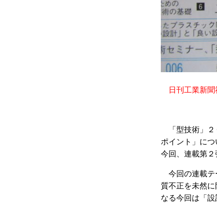
日刊工業新聞
「型技術」２
ポイント」につ
今回、連載第２
今回の連載テ
質不正を未然に
なる今回は「設