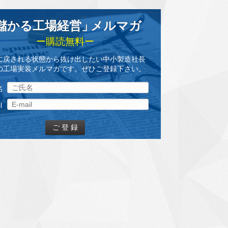
儲かる工場経営
」
メルマガ
ー購読無料ー
に戻される状態から抜け出したい中小製造社長
の工場実装メルマガです。ぜひご登録下さい。
名
l