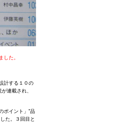
ました。
設計する１０の
説が連載され、
のポイント」”品
ました。３回目と