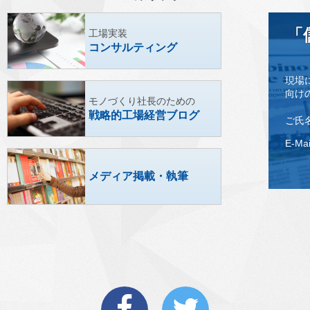
「
工場実装
コンサルティング
現場
向け
モノづくり社長のための
戦略的工場経営ブログ
ご氏
E-Mai
メディア掲載・執筆