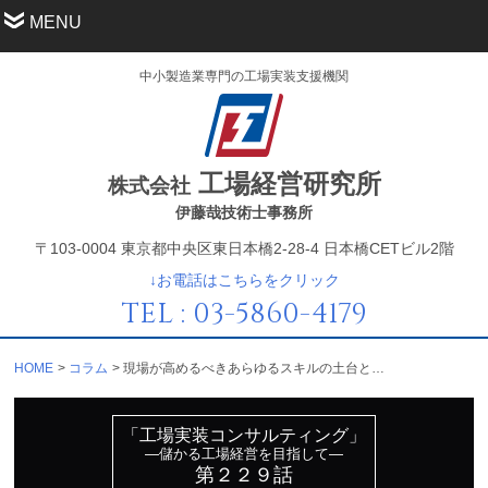
MENU
中小製造業専門の工場実装支援機関
工場経営研究所
株式会社
伊藤哉技術士事務所
〒103-0004 東京都中央区東日本橋2-28-4 日本橋CETビル2階
↓お電話はこちらをクリック
TEL : 03-5860-4179
HOME
コラム
現場が高めるべきあらゆるスキルの土台となる能力とは？
「工場実装コンサルティング」
—儲かる工場経営を目指して—
第２２９話