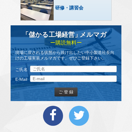
研修・講習会
「儲かる工場経営
」
メルマガ
ー購読無料ー
現場に戻される状態から抜け出したい中小製造社長向
けの工場実装メルマガです。ぜひご登録下さい。
ご氏名
E-Mail