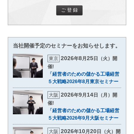
当社開催予定のセミナーをお知らせします。
2026
8
25
東京
年
月
日（火）開
催!
「経営者のための儲かる工場経営
５大戦略2026年8月東京セミナー
2026
9
14
大阪
年
月
日（月）開
催!
「経営者のための儲かる工場経営
５大戦略2026年9月大阪セミナー
2026
10
20
大阪
年
月
日（火）開