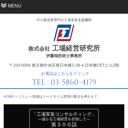
MENU
中小製造業専門の工場実装支援機関
工場経営研究所
株式会社
伊藤哉技術士事務所
〒103-0004 東京都中央区東日本橋2-28-4 日本橋CETビル2階
↓お電話はこちらをクリック
TEL : 03-5860-4179
HOME
コラム
現場はリードタイム管理の要点を押さえているか？
「工場実装コンサルティング」
—儲かる工場経営を目指して—
第３００話