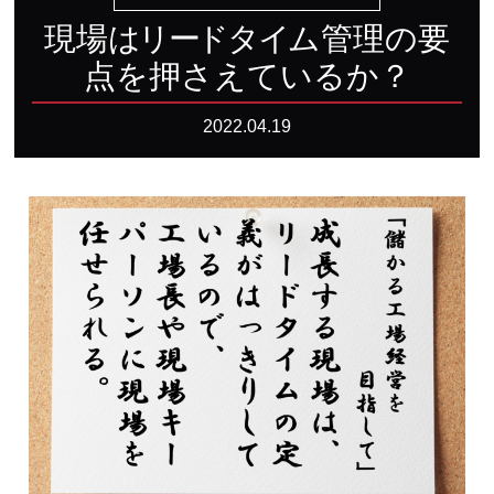
現場
は
リ
ー
ド
タ
イ
ム管理の要
点を押さえているか？
2022.04.19