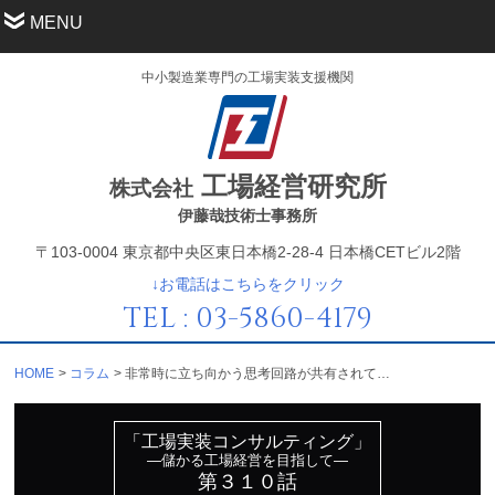
MENU
中小製造業専門の工場実装支援機関
工場経営研究所
株式会社
伊藤哉技術士事務所
〒103-0004 東京都中央区東日本橋2-28-4 日本橋CETビル2階
↓お電話はこちらをクリック
TEL : 03-5860-4179
HOME
コラム
非常時に立ち向かう思考回路が共有されているか？
「工場実装コンサルティング」
—儲かる工場経営を目指して—
第３１０話