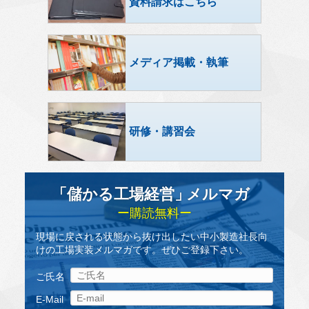
資料請求はこちら
メディア掲載・執筆
研修・講習会
「儲かる工場経営
」
メルマガ
ー購読無料ー
現場に戻される状態から抜け出したい中小製造社長向
けの工場実装メルマガです。ぜひご登録下さい。
ご氏名
E-Mail