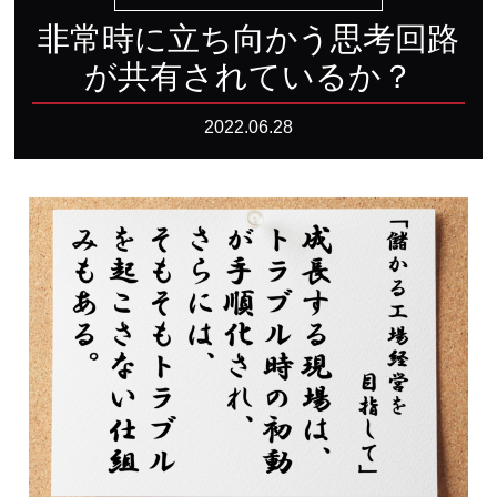
非常時に立ち向
か
う
思考回路
が共有されているか？
2022.06.28