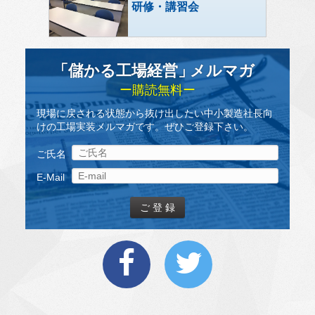
研修・講習会
「儲かる工場経営
」
メルマガ
ー購読無料ー
現場に戻される状態から抜け出したい中小製造社長向
けの工場実装メルマガです。ぜひご登録下さい。
ご氏名
E-Mail