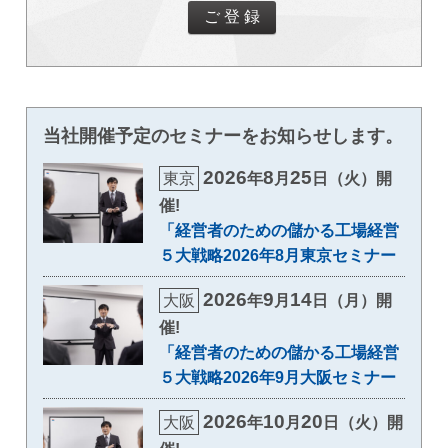
当社開催予定のセミナーをお知らせします。
2026
8
25
東京
年
月
日（火）開
催!
「経営者のための儲かる工場経営
５大戦略2026年8月東京セミナー
2026
9
14
大阪
年
月
日（月）開
催!
「経営者のための儲かる工場経営
５大戦略2026年9月大阪セミナー
2026
10
20
大阪
年
月
日（火）開