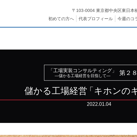
〒103-0004 東京都中央区東日本橋
初めての方へ
代表プロフィール
今週のコ
「工場実装コンサルティング」
第２
—儲かる工場経営を目指して—
儲かる工場経
営
「キホンの
2022.01.04