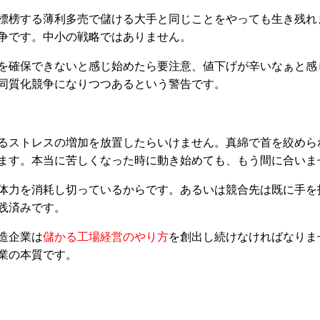
標榜する薄利多売で儲ける大手と同じことをやっても生き残れ
争です。中小の戦略ではありません。
を確保できないと感じ始めたら要注意、値下げが辛いなぁと感
同質化競争になりつつあるという警告です。
るストレスの増加を放置したらいけません。真綿で首を絞めら
ます。本当に苦しくなった時に動き始めても、もう間に合いま
体力を消耗し切っているからです。あるいは競合先は既に手を
践済みです。
造企業は
儲かる工場経営のやり方
を創出し続けなければなりま
業の本質です。