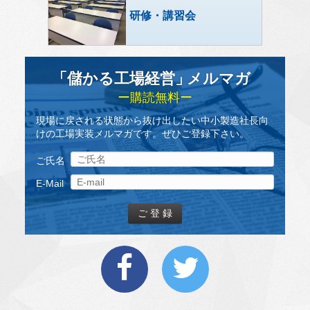
研修・講習会
「儲かる工場経営
」
メルマガ
ー購読無料ー
現場に戻される状態から抜け出したい中小製造社長向
けの工場実装メルマガです。ぜひご登録下さい。
ご氏名
E-Mail