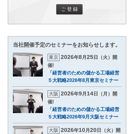
当社開催予定のセミナーをお知らせします。
2026
8
25
東京
年
月
日（火）開
催!
「経営者のための儲かる工場経営
５大戦略2026年8月東京セミナー
2026
9
14
大阪
年
月
日（月）開
催!
「経営者のための儲かる工場経営
５大戦略2026年9月大阪セミナー
2026
10
20
大阪
年
月
日（火）開