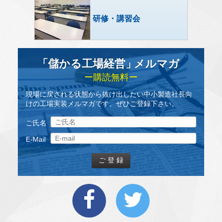
研修・講習会
「儲かる工場経営
」
メルマガ
ー購読無料ー
現場に戻される状態から抜け出したい中小製造社長向
けの工場実装メルマガです。ぜひご登録下さい。
ご氏名
E-Mail