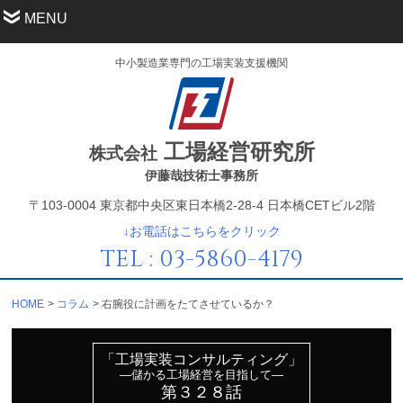
MENU
中小製造業専門の工場実装支援機関
工場経営研究所
株式会社
伊藤哉技術士事務所
〒103-0004 東京都中央区東日本橋2-28-4 日本橋CETビル2階
↓お電話はこちらをクリック
TEL : 03-5860-4179
HOME
コラム
右腕役に計画をたてさせているか？
「工場実装コンサルティング」
—儲かる工場経営を目指して—
第３２８話