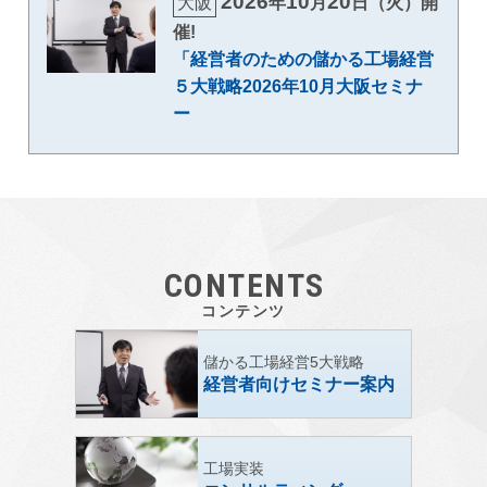
2026
10
20
大阪
年
月
日（火）開
催!
「経営者のための儲かる工場経営
５大戦略2026年10月大阪セミナ
ー
CONTENTS
コンテンツ
儲かる工場経営5大戦略
経営者向けセミナー案内
工場実装