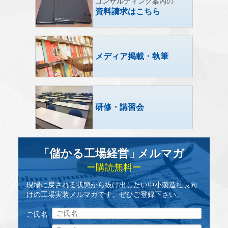
コンサルティング案内の
資料請求はこちら
メディア掲載・執筆
研修・講習会
「儲かる工場経営
」
メルマガ
ー購読無料ー
現場に戻される状態から抜け出したい中小製造社長向
けの工場実装メルマガです。ぜひご登録下さい。
ご氏名