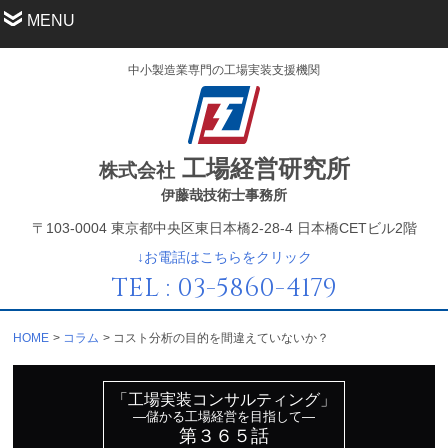
MENU
中小製造業専門の工場実装支援機関
工場経営研究所
株式会社
伊藤哉技術士事務所
〒103-0004 東京都中央区東日本橋2-28-4 日本橋CETビル2階
↓お電話はこちらをクリック
TEL : 03-5860-4179
HOME
コラム
コスト分析の目的を間違えていないか？
「工場実装コンサルティング」
—儲かる工場経営を目指して—
第３６５話