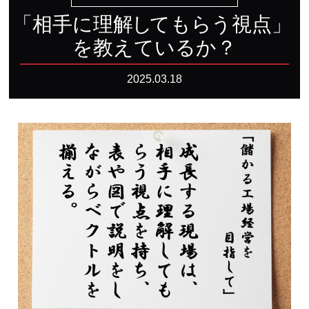
「相手に理
解
し
ても
ら
う
視点
」
を教えているか？
2025.03.18