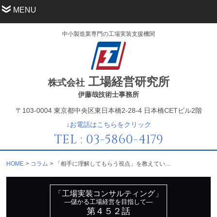
MENU
中小製造業専門の工場実装支援機関
工場経営研究所
株式会社
伊藤哉技術士事務所
〒103-0004 東京都中央区東日本橋2-28-4 日本橋CETビル2階
↓お電話はこちらをクリック
TEL : 03-5860-4179
HOME
コラム
「相手に理解してもらう視点」を教えているか？
「工場実装コンサルティング」
—儲かる工場経営を目指して—
第４５２話