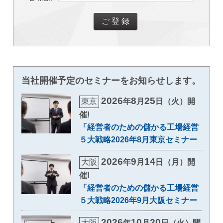
当社開催予定のセミナーをお知らせします。
2026
8
25
東京
年
月
日（火）開
催!
「経営者のための儲かる工場経営
５大戦略2026年8月東京セミナー
2026
9
14
大阪
年
月
日（月）開
催!
「経営者のための儲かる工場経営
５大戦略2026年9月大阪セミナー
2026
10
20
大阪
年
月
日（火）開